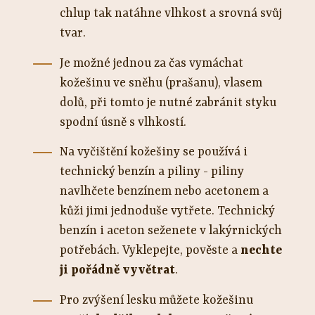
chlup tak natáhne vlhkost a srovná svůj
tvar.
Je možné jednou za čas vymáchat
kožešinu ve sněhu (prašanu), vlasem
dolů, při tomto je nutné zabránit styku
spodní úsně s vlhkostí.
Na vyčištění kožešiny se používá i
technický benzín a piliny - piliny
navlhčete benzínem nebo acetonem a
kůži jimi jednoduše vytřete. Technický
benzín i aceton seženete v lakýrnických
potřebách. Vyklepejte, pověste a
nechte
ji pořádně vyvětrat
.
Pro zvýšení lesku můžete kožešinu