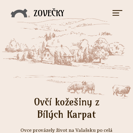
Ovčí kožešiny z
Bílých Karpat
Ovce provázely život na Valašsku po celá