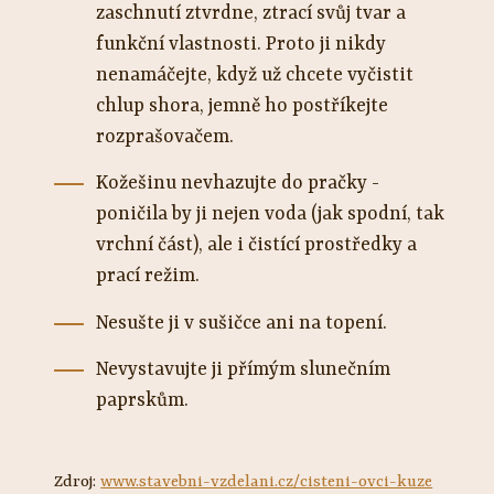
zaschnutí ztvrdne, ztrací svůj tvar a
funkční vlastnosti. Proto ji nikdy
nenamáčejte, když už chcete vyčistit
chlup shora, jemně ho postříkejte
rozprašovačem.
Kožešinu nevhazujte do pračky -
poničila by ji nejen voda (jak spodní, tak
vrchní část), ale i čistící prostředky a
prací režim.
Nesušte ji v sušičce ani na topení.
Nevystavujte ji přímým slunečním
paprskům.
Zdroj:
www.stavebni-vzdelani.cz/cisteni-ovci-kuze